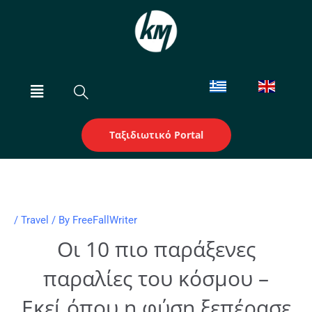
Skip
to
content
Menu
Ταξιδιωτικό Portal
/
Travel
/ By
FreeFallWriter
Οι 10 πιο παράξενες
παραλίες του κόσμου –
Εκεί όπου η φύση ξεπέρασε