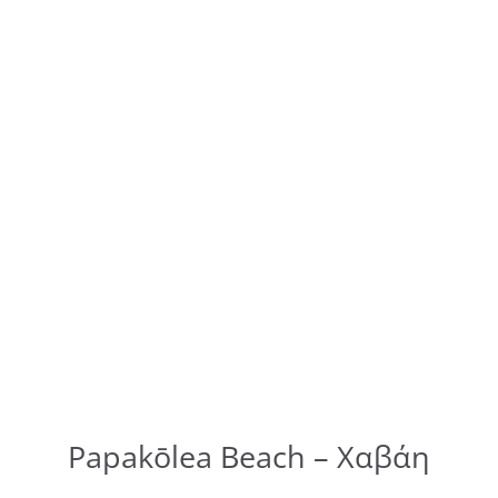
Papakōlea Beach – Χαβάη