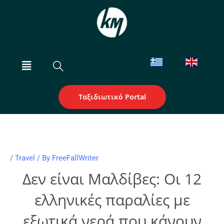
Skip
to
content
Menu
Ταξιδιωτικό Portal
/
Travel
/ By
FreeFallWriter
Δεν είναι Μαλδίβες: Οι 12
ελληνικές παραλίες με
εξωτικά νερά που κάνουν