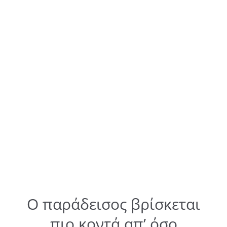
Ο παράδεισος βρίσκεται
πιο κοντά απ’ όσο