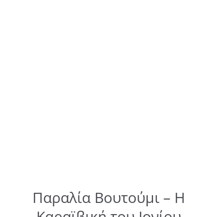
Παραλία Βουτούμι – Η
Καραϊβική του Ιονίου