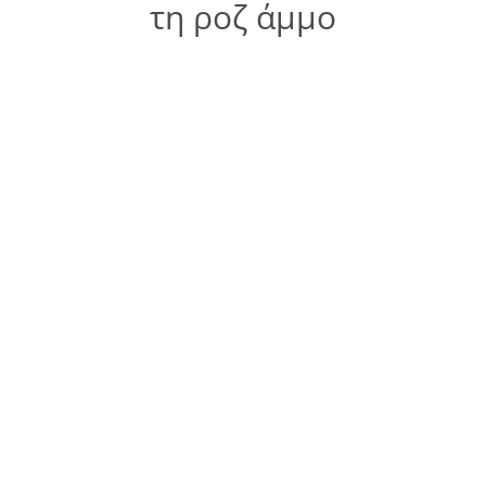
τη ροζ άμμο