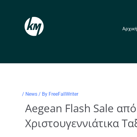
Skip
to
content
Αρχικ
/
News
/ By
FreeFallWriter
Aegean Flash Sale απ
Χριστουγεννιάτικα Τα