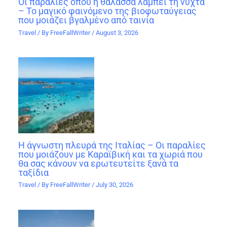
Οι παραλίες όπου η θάλασσα λάμπει τη νύχτα
– Το μαγικό φαινόμενο της βιοφωταύγειας
που μοιάζει βγαλμένο από ταινία
Travel
/ By
FreeFallWriter
/
August 3, 2026
Η άγνωστη πλευρά της Ιταλίας – Οι παραλίες
που μοιάζουν με Καραϊβική και τα χωριά που
θα σας κάνουν να ερωτευτείτε ξανά τα
ταξίδια
Travel
/ By
FreeFallWriter
/
July 30, 2026