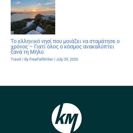
Το ελληνικό νησί που μοιάζει να σταμάτησε ο
χρόνος – Γιατί όλος ο κόσμος ανακαλύπτει
ξανά τη Μήλο
Travel
/ By
FreeFallWriter
/
July 29, 2026