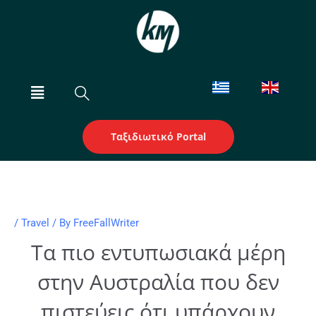
Skip
to
content
Menu
Ταξιδιωτικό Portal
/
Travel
/ By
FreeFallWriter
Τα πιο εντυπωσιακά μέρη
στην Αυστραλία που δεν
πιστεύεις ότι υπάρχουν