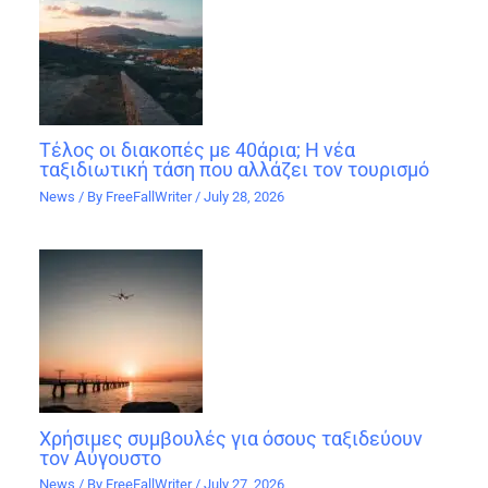
Τέλος οι διακοπές με 40άρια; Η νέα
ταξιδιωτική τάση που αλλάζει τον τουρισμό
News
/ By
FreeFallWriter
/
July 28, 2026
Χρήσιμες συμβουλές για όσους ταξιδεύουν
τον Αύγουστο
News
/ By
FreeFallWriter
/
July 27, 2026