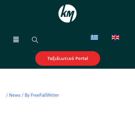
Skip
to
content
Menu
Ταξιδιωτικό Portal
/
News
/ By
FreeFallWriter