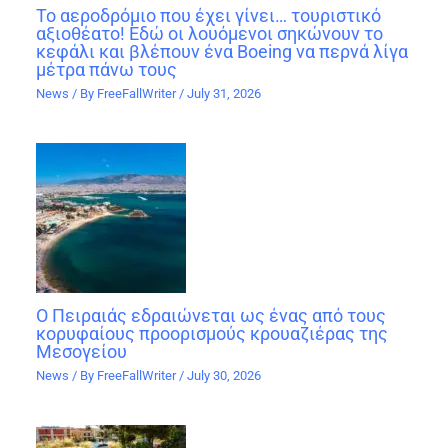
Το αεροδρόμιο που έχει γίνει… τουριστικό
αξιοθέατο! Εδώ οι λουόμενοι σηκώνουν το
κεφάλι και βλέπουν ένα Boeing να περνά λίγα
μέτρα πάνω τους
News
/ By
FreeFallWriter
/
July 31, 2026
Ο Πειραιάς εδραιώνεται ως ένας από τους
κορυφαίους προορισμούς κρουαζιέρας της
Μεσογείου
News
/ By
FreeFallWriter
/
July 30, 2026