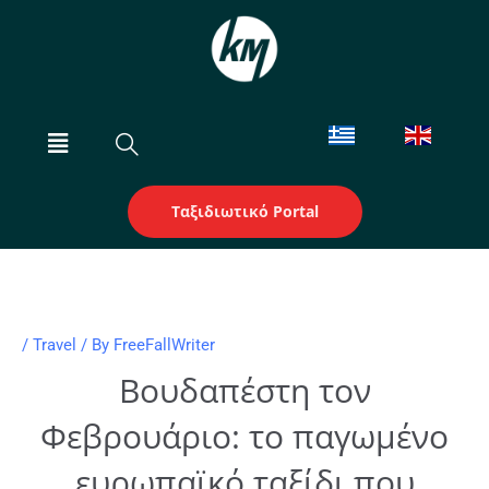
Skip
to
content
Menu
Ταξιδιωτικό Portal
/
Travel
/ By
FreeFallWriter
Βουδαπέστη τον
Φεβρουάριο: το παγωμένο
ευρωπαϊκό ταξίδι που