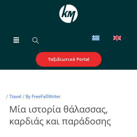
Skip
to
content
Menu
Ταξιδιωτικό Portal
/
Travel
/ By
FreeFallWriter
Μία ιστορία θάλασσας,
καρδιάς και παράδοσης