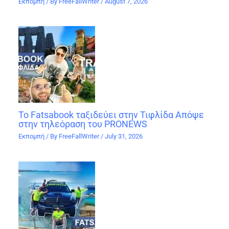
Εκπομπή
/ By
FreeFallWriter
/
August 7, 2026
Το Fatsabook ταξιδεύει στην Τιφλίδα Απόψε
στην τηλεόραση του PRONEWS
Εκπομπή
/ By
FreeFallWriter
/
July 31, 2026