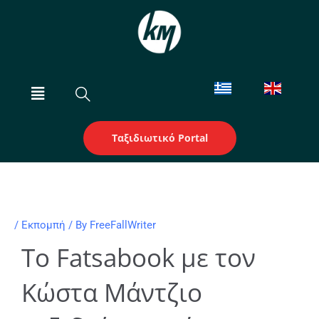
Skip
to
content
Menu
Ταξιδιωτικό Portal
/
Εκπομπή
/ By
FreeFallWriter
Το Fatsabook με τον
Κώστα Μάντζιο