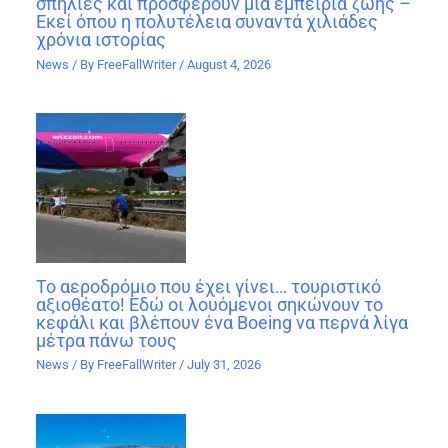
σπηλιές και προσφέρουν μία εμπειρία ζωής –
Εκεί όπου η πολυτέλεια συναντά χιλιάδες
χρόνια ιστορίας
News
/ By
FreeFallWriter
/
August 4, 2026
Το αεροδρόμιο που έχει γίνει… τουριστικό
αξιοθέατο! Εδώ οι λουόμενοι σηκώνουν το
κεφάλι και βλέπουν ένα Boeing να περνά λίγα
μέτρα πάνω τους
News
/ By
FreeFallWriter
/
July 31, 2026