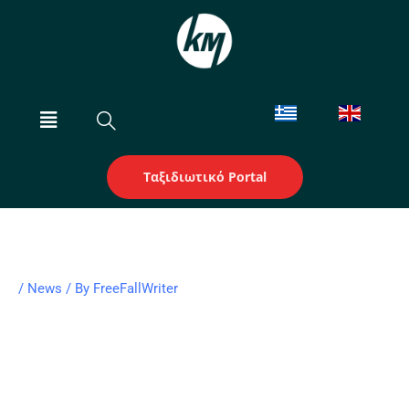
Skip
to
content
Menu
Ταξιδιωτικό Portal
/
News
/ By
FreeFallWriter