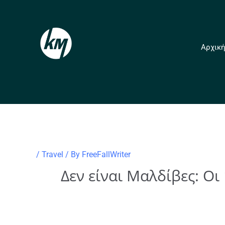
Skip
to
content
Αρχικ
/
Travel
/ By
FreeFallWriter
Δεν είναι Μαλδίβες: Οι