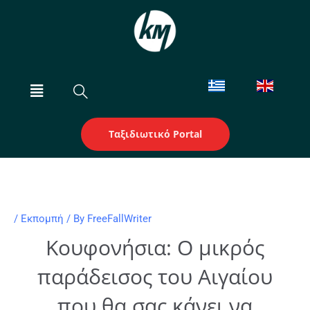
Skip
to
content
Menu
Ταξιδιωτικό Portal
/
Εκπομπή
/ By
FreeFallWriter
Κουφονήσια: Ο μικρός
παράδεισος του Αιγαίου
που θα σας κάνει να