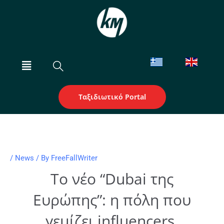
Skip
to
content
Menu
Ταξιδιωτικό Portal
/
News
/ By
FreeFallWriter
Το νέο “Dubai της
Ευρώπης”: η πόλη που
γεμίζει influencers,