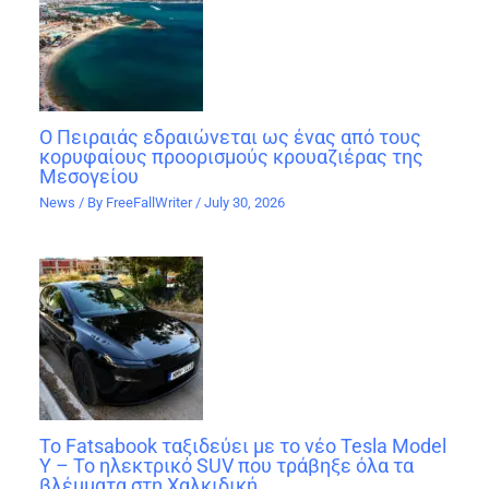
Ο Πειραιάς εδραιώνεται ως ένας από τους
κορυφαίους προορισμούς κρουαζιέρας της
Μεσογείου
News
/ By
FreeFallWriter
/
July 30, 2026
Το Fatsabook ταξιδεύει με το νέο Tesla Model
Y – Το ηλεκτρικό SUV που τράβηξε όλα τα
βλέμματα στη Χαλκιδική