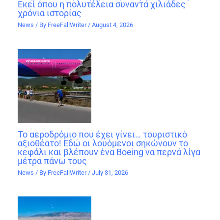
Εκεί όπου η πολυτέλεια συναντά χιλιάδες
χρόνια ιστορίας
News
/ By
FreeFallWriter
/
August 4, 2026
Το αεροδρόμιο που έχει γίνει… τουριστικό
αξιοθέατο! Εδώ οι λουόμενοι σηκώνουν το
κεφάλι και βλέπουν ένα Boeing να περνά λίγα
μέτρα πάνω τους
News
/ By
FreeFallWriter
/
July 31, 2026