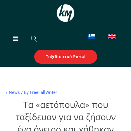
Skip
to
content
Menu
Ταξιδιωτικό Portal
/
News
/ By
FreeFallWriter
Τα «αετόπουλα» που
ταξίδευαν για να ζήσουν
ένα όνειρο και χάθηκαν