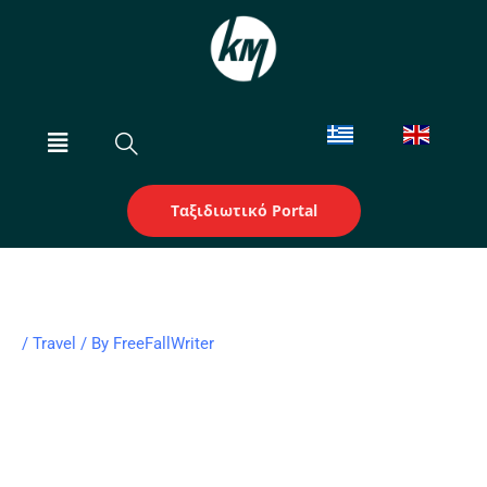
Skip
to
content
Menu
Ταξιδιωτικό Portal
/
Travel
/ By
FreeFallWriter