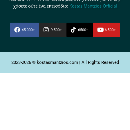
χάσετε ούτε ένα επεισόδιο:
Kostas Mantzios Official
45.000+
9.500+
6500+
6.500+
2023-2026 © kostasmantzios.com | All Rights Reserved