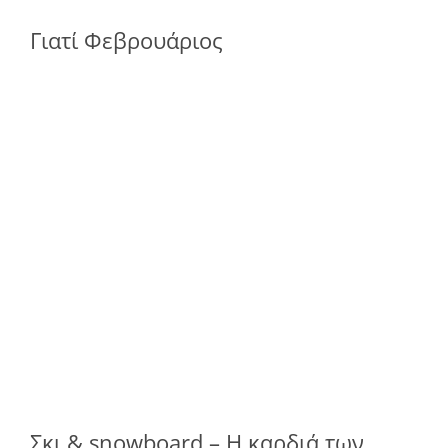
Γιατί Φεβρουάριος
Σκι & snowboard – Η καρδιά των