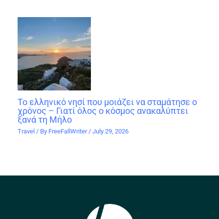
Το ελληνικό νησί που μοιάζει να σταμάτησε ο
χρόνος – Γιατί όλος ο κόσμος ανακαλύπτει
ξανά τη Μήλο
Travel
/ By
FreeFallWriter
/
July 29, 2026