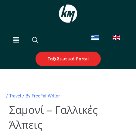
Skip
to
content
Menu
Ταξιδιωτικό Portal
/
Travel
/ By
FreeFallWriter
Σαμονί – Γαλλικές
Άλπεις