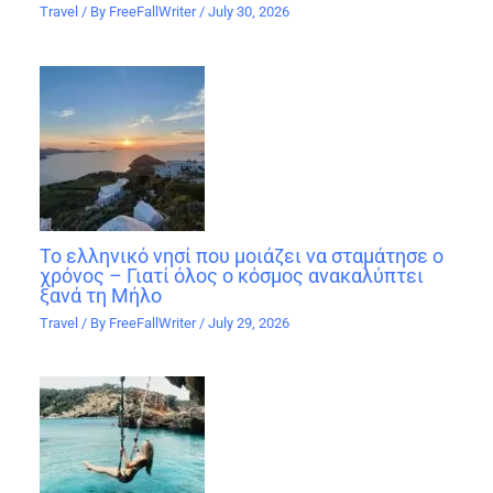
Travel
/ By
FreeFallWriter
/
July 30, 2026
Το ελληνικό νησί που μοιάζει να σταμάτησε ο
χρόνος – Γιατί όλος ο κόσμος ανακαλύπτει
ξανά τη Μήλο
Travel
/ By
FreeFallWriter
/
July 29, 2026