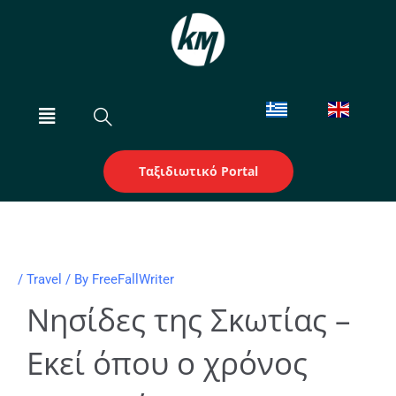
Skip
to
content
Menu
Ταξιδιωτικό Portal
/
Travel
/ By
FreeFallWriter
Νησίδες της Σκωτίας –
Εκεί όπου ο χρόνος