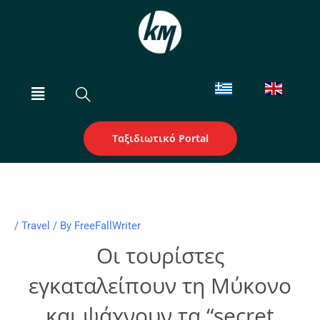
Skip
to
content
Menu
Ταξιδιωτικό Portal
/
Travel
/ By
FreeFallWriter
Οι τουρίστες
εγκαταλείπουν τη Μύκονο
και ψάχνουν τα “secret