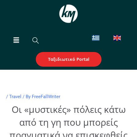
Skip
to
content
Menu
Ταξιδιωτικό Portal
/
Travel
/ By
FreeFallWriter
Οι «μυστικές» πόλεις κάτω
από τη γη που μπορείς
πραγματικά να επισκεφθείς