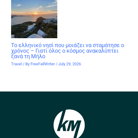
Το ελληνικό νησί που μοιάζει να σταμάτησε ο
χρόνος – Γιατί όλος ο κόσμος ανακαλύπτει
ξανά τη Μήλο
Travel
/ By
FreeFallWriter
/
July 29, 2026