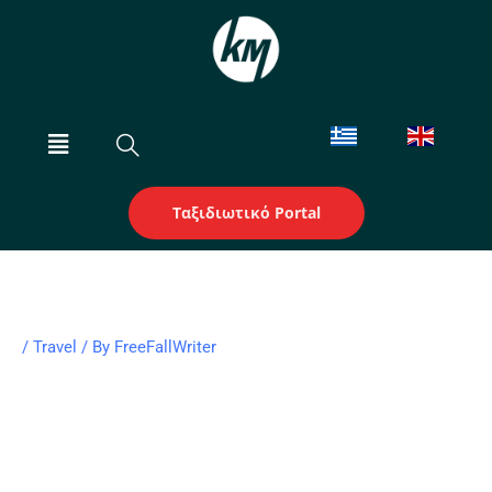
Skip
to
content
Menu
Ταξιδιωτικό Portal
/
Travel
/ By
FreeFallWriter