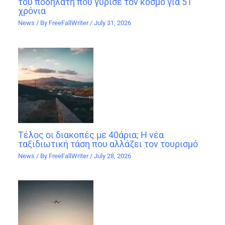
του ποδηλάτη που γύρισε τον κόσμο για 51
χρόνια
News
/ By
FreeFallWriter
/
July 31, 2026
Τέλος οι διακοπές με 40άρια; Η νέα
ταξιδιωτική τάση που αλλάζει τον τουρισμό
News
/ By
FreeFallWriter
/
July 28, 2026