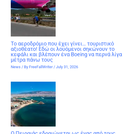
Το αεροδρόμιο που έχει γίνει… τουριστικό
αξιοθέατο! Εδώ οι λουόμενοι σηκώνουν το
κεφάλι και βλέπουν ένα Boeing να περνά λίγα
μέτρα πάνω τους
News
/ By
FreeFallWriter
/
July 31, 2026
Ο Πειραιάς εδραιώνεται ως ένας από τους