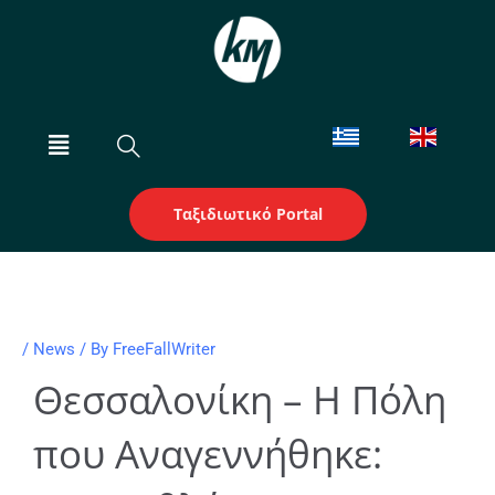
Skip
to
content
Menu
Ταξιδιωτικό Portal
/
News
/ By
FreeFallWriter
Θεσσαλονίκη – Η Πόλη
που Αναγεννήθηκε: