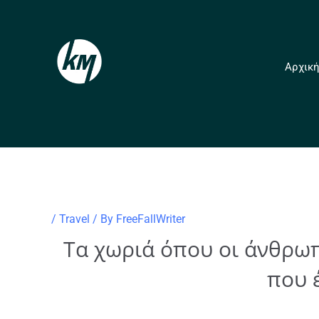
Skip
to
content
Αρχικ
/
Travel
/ By
FreeFallWriter
Τα χωριά όπου οι άνθρωπ
που 