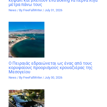
κεφάλι και βλέπουν ένα Boeing να περνά λίγα
μέτρα πάνω τους
News
/ By
FreeFallWriter
/
July 31, 2026
Ο Πειραιάς εδραιώνεται ως ένας από τους
κορυφαίους προορισμούς κρουαζιέρας της
Μεσογείου
News
/ By
FreeFallWriter
/
July 30, 2026