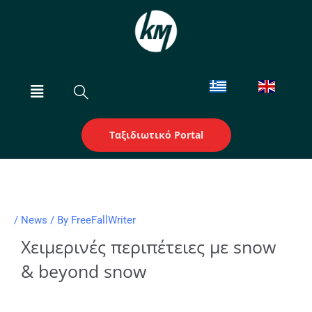
Skip
to
content
Menu
Ταξιδιωτικό Portal
/
News
/ By
FreeFallWriter
Χειμερινές περιπέτειες με snow
& beyond snow