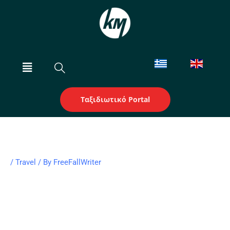
Skip
to
content
Menu
Ταξιδιωτικό Portal
/
Travel
/ By
FreeFallWriter