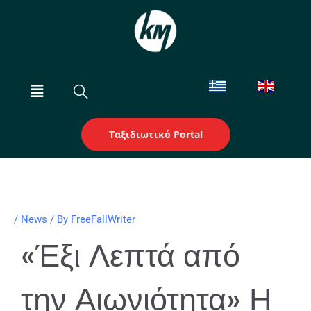
Skip
to
content
Menu
Ταξιδιωτικό Portal
/
News
/ By
FreeFallWriter
«Έξι Λεπτά από
την Αιωνιότητα» Η