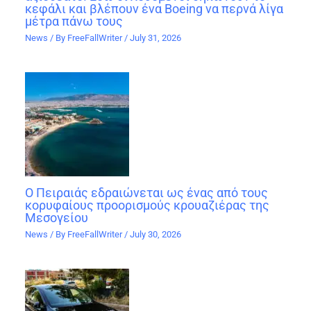
κεφάλι και βλέπουν ένα Boeing να περνά λίγα
μέτρα πάνω τους
News
/ By
FreeFallWriter
/
July 31, 2026
Ο Πειραιάς εδραιώνεται ως ένας από τους
κορυφαίους προορισμούς κρουαζιέρας της
Μεσογείου
News
/ By
FreeFallWriter
/
July 30, 2026