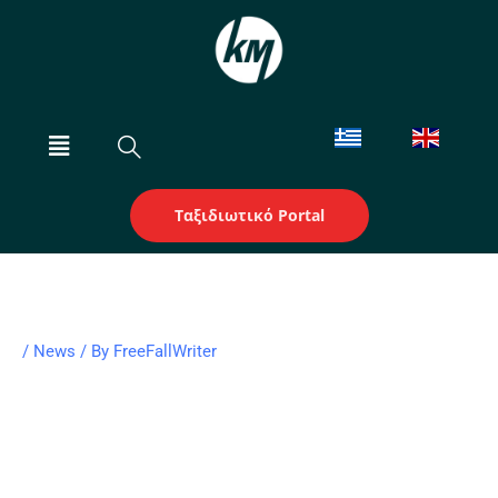
Skip
to
content
Menu
Ταξιδιωτικό Portal
/
News
/ By
FreeFallWriter