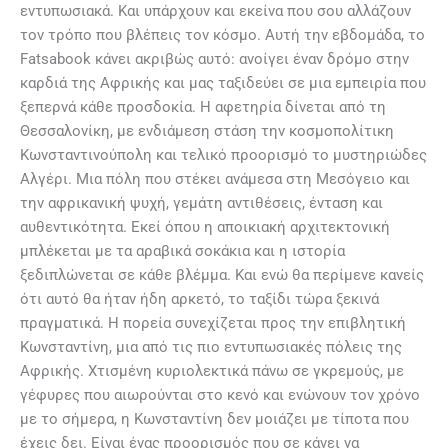
εντυπωσιακά. Και υπάρχουν και εκείνα που σου αλλάζουν
τον τρόπο που βλέπεις τον κόσμο. Αυτή την εβδομάδα, το
Fatsabook κάνει ακριβώς αυτό: ανοίγει έναν δρόμο στην
καρδιά της Αφρικής και μας ταξιδεύει σε μια εμπειρία που
ξεπερνά κάθε προσδοκία. Η αφετηρία δίνεται από τη
Θεσσαλονίκη, με ενδιάμεση στάση την κοσμοπολίτικη
Κωνσταντινούπολη και τελικό προορισμό το μυστηριώδες
Αλγέρι. Μια πόλη που στέκει ανάμεσα στη Μεσόγειο και
την αφρικανική ψυχή, γεμάτη αντιθέσεις, ένταση και
αυθεντικότητα. Εκεί όπου η αποικιακή αρχιτεκτονική
μπλέκεται με τα αραβικά σοκάκια και η ιστορία
ξεδιπλώνεται σε κάθε βλέμμα. Και ενώ θα περίμενε κανείς
ότι αυτό θα ήταν ήδη αρκετό, το ταξίδι τώρα ξεκινά
πραγματικά. Η πορεία συνεχίζεται προς την επιβλητική
Κωνσταντίνη, μια από τις πιο εντυπωσιακές πόλεις της
Αφρικής. Χτισμένη κυριολεκτικά πάνω σε γκρεμούς, με
γέφυρες που αιωρούνται στο κενό και ενώνουν τον χρόνο
με το σήμερα, η Κωνσταντίνη δεν μοιάζει με τίποτα που
έχεις δει. Είναι ένας προορισμός που σε κάνει να