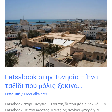
Fatsabook
στην
Τυνησία
–
Ένα
ταξίδι
που
μόλις
ξεκινά…
Fatsabook στην Τυνησία – Ένα
ταξίδι που μόλις ξεκινά…
Εκπομπή
/
FreeFallWriter
Fatsabook στην Τυνησία – Ένα ταξίδι που μόλις ξεκινά… Το
Fatsabook με τον Κώστας Μάντζιος ανοίγει φτερά για