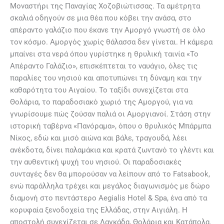
Μοναστήρι της Παναγίας Χοζοβιώτισσας. Τα αμέτρητα
σκαλιά οδηγούν σε μια θέα που κόβει την ανάσα, στο
απέραντο γαλάζιο που έκανε την Αμοργό γνωστή σε όλο
τον κόσμο. Αμοργός χωρίς θάλασσα δεν γίνεται. Η κάμερα
μπαίνει στα νερά όπου γυρίστηκε η θρυλική ταινία «Το
Απέραντο Γαλάζιο», επισκέπτεται το ναυάγιο, όλες τις
παραλίες του νησιού και αποτυπώνει τη δύναμη και την
καθαρότητα του Αιγαίου. Το ταξίδι συνεχίζεται στα
Θολάρια, το παραδοσιακό χωριό της Αμοργού, για να
γνωρίσουμε πώς ζούσαν παλιά οι Αμοργιανοί. Στάση στην
ιστορική ταβέρνα «Πανόραμα», όπου ο θρυλικός Μπάρμπα
Νίκος, εδώ και μισό αιώνα και βάλε, τραγουδά, λέει
ανέκδοτα, δίνει παλαμάκια και κρατά ζωντανό το γλέντι και
την αυθεντική ψυχή του νησιού. Οι παραδοσιακές
συνταγές δεν θα μπορούσαν να λείπουν από το Fatsabook,
ενώ παράλληλα τρέχει και μεγάλος διαγωνισμός με δώρο
διαμονή στο πεντάστερο Aegialis Hotel & Spa, ένα από τα
κορυφαία ξενοδοχεία της Ελλάδας, στην Αιγιάλη. Η
αποστολή συνεχίζεται σε Λαγκάδα, Θολάρια και Κατάπολα.