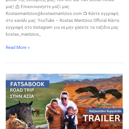
μας! 📩 Επικοινωνήστε μαζί μας:
Kostasmantzios@kostasmantzios.com 📺 Κάντε εγγραφή
στο κανάλι μας: YouTube – Kostas Mantzios Official Κάντε
εγγραφή στο Instagram για να μην χάσετε τα ταξίδια μας
kostas_mantzios_
Read More »
Στα
βάθη
της
Ασίας:
Ένα
μαγικό
ταξίδι
στο