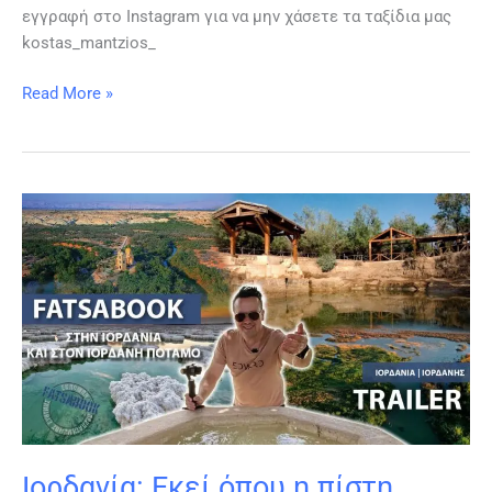
εγγραφή στο Instagram για να μην χάσετε τα ταξίδια μας
kostas_mantzios_
Read More »
Ιορδανία:
Εκεί
όπου
η
πίστη
συναντά
το
ταξίδι
Ιορδανία: Εκεί όπου η πίστη