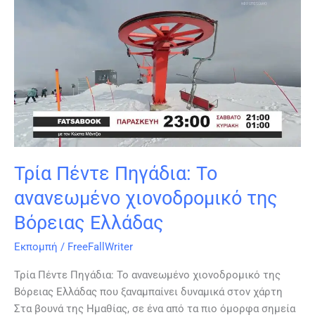
Πέντε
Πηγάδια:
Το
ανανεωμένο
χιονοδρομικό
της
Βόρειας
Ελλάδας
Τρία Πέντε Πηγάδια: Το
ανανεωμένο χιονοδρομικό της
Βόρειας Ελλάδας
Εκπομπή
/
FreeFallWriter
Τρία Πέντε Πηγάδια: Το ανανεωμένο χιονοδρομικό της
Βόρειας Ελλάδας που ξαναμπαίνει δυναμικά στον χάρτη
Στα βουνά της Ημαθίας, σε ένα από τα πιο όμορφα σημεία