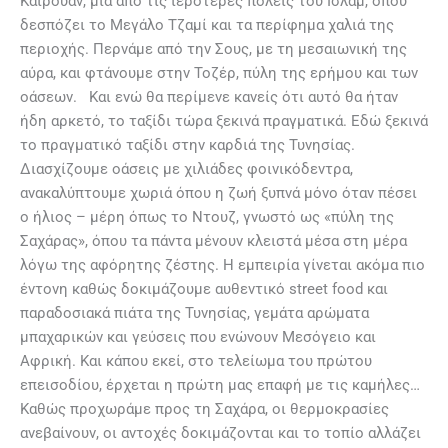
Καϊρουάν, μία από τις ιερότερες πόλεις του Ισλάμ, όπου
δεσπόζει το Μεγάλο Τζαμί και τα περίφημα χαλιά της
περιοχής. Περνάμε από την Σους, με τη μεσαιωνική της
αύρα, και φτάνουμε στην Τοζέρ, πύλη της ερήμου και των
οάσεων. Και ενώ θα περίμενε κανείς ότι αυτό θα ήταν
ήδη αρκετό, το ταξίδι τώρα ξεκινά πραγματικά. Εδώ ξεκινά
το πραγματικό ταξίδι στην καρδιά της Τυνησίας.
Διασχίζουμε οάσεις με χιλιάδες φοινικόδεντρα,
ανακαλύπτουμε χωριά όπου η ζωή ξυπνά μόνο όταν πέσει
ο ήλιος – μέρη όπως το Ντουζ, γνωστό ως «πύλη της
Σαχάρας», όπου τα πάντα μένουν κλειστά μέσα στη μέρα
λόγω της αφόρητης ζέστης. Η εμπειρία γίνεται ακόμα πιο
έντονη καθώς δοκιμάζουμε αυθεντικό street food και
παραδοσιακά πιάτα της Τυνησίας, γεμάτα αρώματα
μπαχαρικών και γεύσεις που ενώνουν Μεσόγειο και
Αφρική. Και κάπου εκεί, στο τελείωμα του πρώτου
επεισοδίου, έρχεται η πρώτη μας επαφή με τις καμήλες…
Καθώς προχωράμε προς τη Σαχάρα, οι θερμοκρασίες
ανεβαίνουν, οι αντοχές δοκιμάζονται και το τοπίο αλλάζει