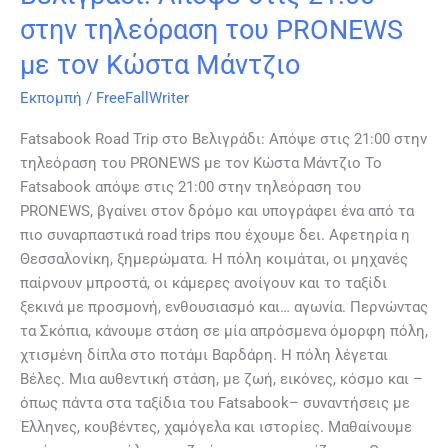
Μάντζιο
στην τηλεόραση του PRONEWS
με τον Κώστα Μάντζιο
Εκπομπή
/
FreeFallWriter
Fatsabook Road Trip στο Βελιγράδι: Απόψε στις 21:00 στην
τηλεόραση του PRONEWS με τον Κώστα Μάντζιο Το
Fatsabook απόψε στις 21:00 στην τηλεόραση του
PRONEWS, βγαίνει στον δρόμο και υπογράφει ένα από τα
πιο συναρπαστικά road trips που έχουμε δει. Αφετηρία η
Θεσσαλονίκη, ξημερώματα. Η πόλη κοιμάται, οι μηχανές
παίρνουν μπροστά, οι κάμερες ανοίγουν και το ταξίδι
ξεκινά με προσμονή, ενθουσιασμό και… αγωνία. Περνώντας
τα Σκόπια, κάνουμε στάση σε μία απρόσμενα όμορφη πόλη,
χτισμένη δίπλα στο ποτάμι Βαρδάρη. Η πόλη λέγεται
Βέλες. Μια αυθεντική στάση, με ζωή, εικόνες, κόσμο και –
όπως πάντα στα ταξίδια του Fatsabook– συναντήσεις με
Έλληνες, κουβέντες, χαμόγελα και ιστορίες. Μαθαίνουμε