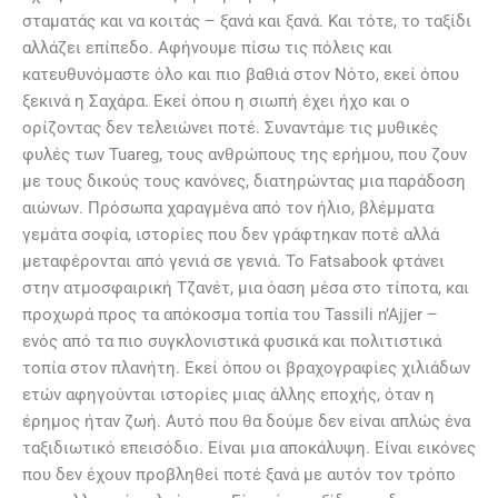
σταματάς και να κοιτάς – ξανά και ξανά. Και τότε, το ταξίδι
αλλάζει επίπεδο. Αφήνουμε πίσω τις πόλεις και
κατευθυνόμαστε όλο και πιο βαθιά στον Νότο, εκεί όπου
ξεκινά η Σαχάρα. Εκεί όπου η σιωπή έχει ήχο και ο
ορίζοντας δεν τελειώνει ποτέ. Συναντάμε τις μυθικές
φυλές των Tuareg, τους ανθρώπους της ερήμου, που ζουν
με τους δικούς τους κανόνες, διατηρώντας μια παράδοση
αιώνων. Πρόσωπα χαραγμένα από τον ήλιο, βλέμματα
γεμάτα σοφία, ιστορίες που δεν γράφτηκαν ποτέ αλλά
μεταφέρονται από γενιά σε γενιά. Το Fatsabook φτάνει
στην ατμοσφαιρική Τζανέτ, μια όαση μέσα στο τίποτα, και
προχωρά προς τα απόκοσμα τοπία του Tassili n’Ajjer –
ενός από τα πιο συγκλονιστικά φυσικά και πολιτιστικά
τοπία στον πλανήτη. Εκεί όπου οι βραχογραφίες χιλιάδων
ετών αφηγούνται ιστορίες μιας άλλης εποχής, όταν η
έρημος ήταν ζωή. Αυτό που θα δούμε δεν είναι απλώς ένα
ταξιδιωτικό επεισόδιο. Είναι μια αποκάλυψη. Είναι εικόνες
που δεν έχουν προβληθεί ποτέ ξανά με αυτόν τον τρόπο