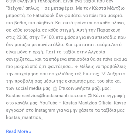
στην ελληνική τηλεόραση. Είναι ένα ταξίδι που δεν
“δείχνει” απλώς – σε μεταφέρει. Με τον Κώστα Μάντζιο
μπροστά, το Fatsabook δεν φοβάται να πάει πιο μακριά,
πιο βαθιά, πιο αληθινά. Και αυτό φαίνεται σε κάθε πλάνο,
σε κάθε ιστορία, σε κάθε στιγμή. Αυτή την Παρασκευή
στις 23:00, στην TV100, ετοιμάσου για ένα επεισόδιο που
δεν μοιάζει με κανένα άλλο. Και κράτα κάτι ακόμα:Αυτό
είναι μόνο η αρχή. Γιατί το ταξίδι στην Αλγερία
συνεχίζεται… και τα επόμενα επεισόδια θα σε πάνε ακόμα
πιο μακριά από ό,τι φαντάζεσαι. 🔹 Θέλεις να προβάλλεις
την επιχείρησή σου σε χιλιάδες ταξιδιώτες; 💡 Αυξήστε
την προβολή σας μέσω της εκπομπής μας, του site και
των social media μας! 📩 Επικοινωνήστε μαζί μας:
Kostasmantzios@kostasmantzios.com 📺 Κάντε εγγραφή
στο κανάλι μας: YouTube – Kostas Mantzios Official Κάντε
εγγραφή στο Instagram για να μην χάσετε τα ταξίδια μας
kostas_mantzios_
Read More »