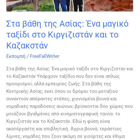
Κιργιζιστάν
και
το
Στα βάθη της Ασίας: Ένα μαγικό
Καζακστάν
ταξίδι στο Κιργιζιστάν και το
Καζακστάν
Εκπομπή
/
FreeFallWriter
Στα βάθη της Ασίας: Ένα μαγικό ταξίδι στο Κιργιζιστάν και
το Καζακστάν Υπάρχουν ταξίδια που δεν είναι απλώς
προορισμοί, αλλά εμπειρίες ζωής. Στα βάθη της
Κεντρικής Ασίας, εκεί όπου οι δρόμοι του μεταξιού
συναντούν απέραντες στέπες, χιονισμένα βουνά και
νομαδικές παραδόσεις αιώνων, βρίσκονται δύο χώρες που
μοιάζουν βγαλμένες από κινηματογραφική ταινία: το
Κιργιζιστάν και το Καζακστάν. Εδώ η φύση είναι
ακατέργαστη και επιβλητική. Άγρια βουνά, τεράστιες
λίμνες, νομάδες που ζουν ακόμη σε γιούρτες και έθιμα