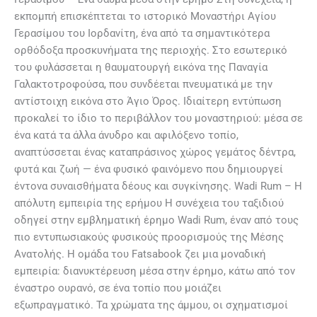
εκπομπή επισκέπτεται το ιστορικό Μοναστήρι Αγίου
Γερασίμου του Ιορδανίτη, ένα από τα σημαντικότερα
ορθόδοξα προσκυνήματα της περιοχής. Στο εσωτερικό
του φυλάσσεται η θαυματουργή εικόνα της Παναγία
Γαλακτοτροφούσα, που συνδέεται πνευματικά με την
αντίστοιχη εικόνα στο Άγιο Όρος. Ιδιαίτερη εντύπωση
προκαλεί το ίδιο το περιβάλλον του μοναστηριού: μέσα σε
ένα κατά τα άλλα άνυδρο και αφιλόξενο τοπίο,
αναπτύσσεται ένας καταπράσινος χώρος γεμάτος δέντρα,
φυτά και ζωή — ένα φυσικό φαινόμενο που δημιουργεί
έντονα συναισθήματα δέους και συγκίνησης. Wadi Rum – Η
απόλυτη εμπειρία της ερήμου Η συνέχεια του ταξιδιού
οδηγεί στην εμβληματική έρημο Wadi Rum, έναν από τους
πιο εντυπωσιακούς φυσικούς προορισμούς της Μέσης
Ανατολής. Η ομάδα του Fatsabook ζει μια μοναδική
εμπειρία: διανυκτέρευση μέσα στην έρημο, κάτω από τον
έναστρο ουρανό, σε ένα τοπίο που μοιάζει
εξωπραγματικό. Τα χρώματα της άμμου, οι σχηματισμοί