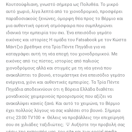
Κουτσούφλιανη, γνωστό σήμερα ως Πολυθέα. Το μικρό
αυτό χωριό, λίγα λεπτά από το χιονοδρομικό, προσφέρει
παραδοσιακούς ξενώνες, όμορφη θέα προς το Βέρμιο και
μια αυθεντική ορεινή ατμόσφαιρα που συμπληρώνει
ιδανικά την εμπειρία του σκι. Ένα επεισόδιο γεμάτο
εικόνες και ιστορίες Η ομάδα του Fatsabook με τον Κώστα
Μάντζιο βρέθηκε στα Τρία Πέντε Πηγάδια για να
καταγράψει αυτή τη νέα εποχή του χιονοδρομικού. Με
εικόνες από τις πίστες, ιστορίες από παλιούς
χιονοδρόμους αλλά και στιγμές με τη νέα γενιά που
ανακαλύπτει το βουνό, ετοιμάστηκε ένα επεισόδιο γεμάτο
ενέργεια, χιόνι και αυθεντικές εμπειρίες. Τα Τρία Πέντε
Πηγάδια αποδεικνύουν ότι η Βόρεια Ελλάδα διαθέτει
μοναδικούς χειμερινούς προορισμούς που αξίζει να
ανακαλύψει κανείς ξανά. Και αυτό το χειμώνα, το Βέρμιο
έχει πολλούς λόγους να σας καλέσει στο βουνό. Σήμερα
στις 23:00 TV100 🔹 Θέλεις να προβάλλεις την επιχείρησή
σου σε χιλιάδες ταξιδιώτες; 💡 Αυξήστε την προβολή σας
μέσω της εκπομπής μας, του site και των social media