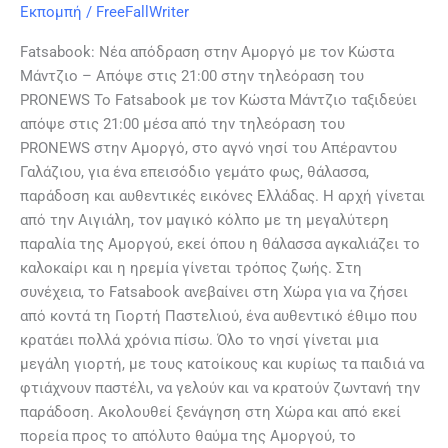
Εκπομπή
/
FreeFallWriter
Fatsabook: Νέα απόδραση στην Αμοργό με τον Κώστα
Μάντζιο – Απόψε στις 21:00 στην τηλεόραση του
PRONEWS Το Fatsabook με τον Κώστα Μάντζιο ταξιδεύει
απόψε στις 21:00 μέσα από την τηλεόραση του
PRONEWS στην Αμοργό, στο αγνό νησί του Απέραντου
Γαλάζιου, για ένα επεισόδιο γεμάτο φως, θάλασσα,
παράδοση και αυθεντικές εικόνες Ελλάδας. Η αρχή γίνεται
από την Αιγιάλη, τον μαγικό κόλπο με τη μεγαλύτερη
παραλία της Αμοργού, εκεί όπου η θάλασσα αγκαλιάζει το
καλοκαίρι και η ηρεμία γίνεται τρόπος ζωής. Στη
συνέχεια, το Fatsabook ανεβαίνει στη Χώρα για να ζήσει
από κοντά τη Γιορτή Παστελιού, ένα αυθεντικό έθιμο που
κρατάει πολλά χρόνια πίσω. Όλο το νησί γίνεται μια
μεγάλη γιορτή, με τους κατοίκους και κυρίως τα παιδιά να
φτιάχνουν παστέλι, να γελούν και να κρατούν ζωντανή την
παράδοση. Ακολουθεί ξενάγηση στη Χώρα και από εκεί
πορεία προς το απόλυτο θαύμα της Αμοργού, το