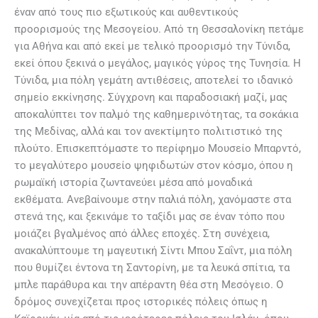
έναν από τους πιο εξωτικούς και αυθεντικούς
προορισμούς της Μεσογείου. Από τη Θεσσαλονίκη πετάμε
για Αθήνα και από εκεί με τελικό προορισμό την Τύνιδα,
εκεί όπου ξεκινά ο μεγάλος, μαγικός γύρος της Τυνησία. Η
Τύνιδα, μια πόλη γεμάτη αντιθέσεις, αποτελεί το ιδανικό
σημείο εκκίνησης. Σύγχρονη και παραδοσιακή μαζί, μας
αποκαλύπτει τον παλμό της καθημερινότητας, τα σοκάκια
της Μεδίνας, αλλά και τον ανεκτίμητο πολιτιστικό της
πλούτο. Επισκεπτόμαστε το περίφημο Μουσείο Μπαρντό,
το μεγαλύτερο μουσείο ψηφιδωτών στον κόσμο, όπου η
ρωμαϊκή ιστορία ζωντανεύει μέσα από μοναδικά
εκθέματα. Ανεβαίνουμε στην παλιά πόλη, χανόμαστε στα
στενά της, και ξεκινάμε το ταξίδι μας σε έναν τόπο που
μοιάζει βγαλμένος από άλλες εποχές. Στη συνέχεια,
ανακαλύπτουμε τη μαγευτική Σίντι Μπου Σαΐντ, μια πόλη
που θυμίζει έντονα τη Σαντορίνη, με τα λευκά σπίτια, τα
μπλε παράθυρα και την απέραντη θέα στη Μεσόγειο. Ο
δρόμος συνεχίζεται προς ιστορικές πόλεις όπως η