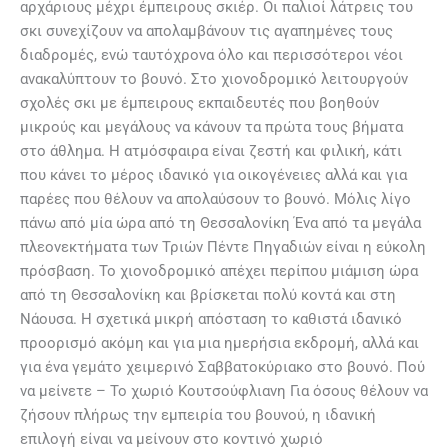
αρχάριους μέχρι έμπειρους σκιέρ. Οι παλιοί λάτρεις του
σκι συνεχίζουν να απολαμβάνουν τις αγαπημένες τους
διαδρομές, ενώ ταυτόχρονα όλο και περισσότεροι νέοι
ανακαλύπτουν το βουνό. Στο χιονοδρομικό λειτουργούν
σχολές σκι με έμπειρους εκπαιδευτές που βοηθούν
μικρούς και μεγάλους να κάνουν τα πρώτα τους βήματα
στο άθλημα. Η ατμόσφαιρα είναι ζεστή και φιλική, κάτι
που κάνει το μέρος ιδανικό για οικογένειες αλλά και για
παρέες που θέλουν να απολαύσουν το βουνό. Μόλις λίγο
πάνω από μία ώρα από τη Θεσσαλονίκη Ένα από τα μεγάλα
πλεονεκτήματα των Τριών Πέντε Πηγαδιών είναι η εύκολη
πρόσβαση. Το χιονοδρομικό απέχει περίπου μιάμιση ώρα
από τη Θεσσαλονίκη και βρίσκεται πολύ κοντά και στη
Νάουσα. Η σχετικά μικρή απόσταση το καθιστά ιδανικό
προορισμό ακόμη και για μια ημερήσια εκδρομή, αλλά και
για ένα γεμάτο χειμερινό Σαββατοκύριακο στο βουνό. Πού
να μείνετε – Το χωριό Κουτσούφλιανη Για όσους θέλουν να
ζήσουν πλήρως την εμπειρία του βουνού, η ιδανική
επιλογή είναι να μείνουν στο κοντινό χωριό