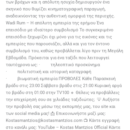
των βράχων και η απόλυτη ησυχία δημιουργούν ένα
σκηνικό που θυμίζει κινηματογραφική παραγωγή,
αναδεικνύοντας την αυθεντική ομορφιά της περιοχής.
Wadi Rum – Η απόλυτη εμπειρία της ερήμου Ένα
επεισόδιο με ιδιαίτερο συμβολισμό Το συγκεκριμένο
επεισόδιο ξεχωρίζει όχι μόνο για τις εικόνες και τις
εμπειρίες που παρουσιάζει, αλλά και για τον έντονο
συμβολισμό του, καθώς προβάλλεται λίγο πριν τη Μεγάλη
Εβδομάδα. Πρόκειται για ένα ταξίδι που λειτουργεί
ταυτόχρονα ως: · τηλεοπτικό προσκύνημα
· πολιτιστική και ιστορική καταγραφή
· βιωματική εμπειρία ΠΡΟΒΟΛΕΣ Κάθε Παρασκευή
βράδυ στις 23:00 Σάββατο βράδυ στις 21:00 Κυριακή αργά
το βράδυ στη 01:00 στην TV100 🔹 Θέλεις να προβάλλεις
την επιχείρησή σου σε χιλιάδες ταξιδιώτες; 💡 Αυξήστε
την προβολή σας μέσω της εκπομπής μας, του site και
των social media μας! 📩 Επικοινωνήστε μαζί μας:
Kostasmantzios@kostasmantzios.com 📺 Κάντε εγγραφή
στο κανάλι μας: YouTube – Kostas Mantzios Official Κάντε