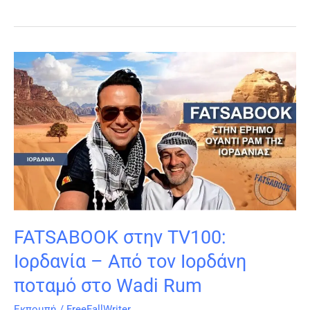
FATSABOOK
στην
TV100:
Ιορδανία
–
Από
τον
Ιορδάνη
ποταμό
στο
Wadi
FATSABOOK στην TV100:
Rum
Ιορδανία – Από τον Ιορδάνη
ποταμό στο Wadi Rum
Εκπομπή
/
FreeFallWriter