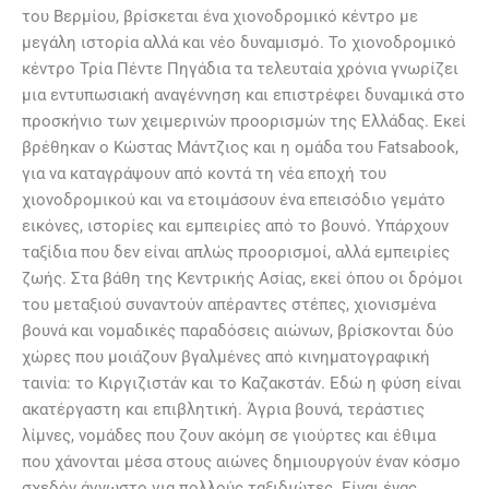
του Βερμίου, βρίσκεται ένα χιονοδρομικό κέντρο με
μεγάλη ιστορία αλλά και νέο δυναμισμό. Το χιονοδρομικό
κέντρο Τρία Πέντε Πηγάδια τα τελευταία χρόνια γνωρίζει
μια εντυπωσιακή αναγέννηση και επιστρέφει δυναμικά στο
προσκήνιο των χειμερινών προορισμών της Ελλάδας. Εκεί
βρέθηκαν ο Κώστας Μάντζιος και η ομάδα του Fatsabook,
για να καταγράψουν από κοντά τη νέα εποχή του
χιονοδρομικού και να ετοιμάσουν ένα επεισόδιο γεμάτο
εικόνες, ιστορίες και εμπειρίες από το βουνό. Υπάρχουν
ταξίδια που δεν είναι απλώς προορισμοί, αλλά εμπειρίες
ζωής. Στα βάθη της Κεντρικής Ασίας, εκεί όπου οι δρόμοι
του μεταξιού συναντούν απέραντες στέπες, χιονισμένα
βουνά και νομαδικές παραδόσεις αιώνων, βρίσκονται δύο
χώρες που μοιάζουν βγαλμένες από κινηματογραφική
ταινία: το Κιργιζιστάν και το Καζακστάν. Εδώ η φύση είναι
ακατέργαστη και επιβλητική. Άγρια βουνά, τεράστιες
λίμνες, νομάδες που ζουν ακόμη σε γιούρτες και έθιμα
που χάνονται μέσα στους αιώνες δημιουργούν έναν κόσμο
σχεδόν άγνωστο για πολλούς ταξιδιώτες. Είναι ένας