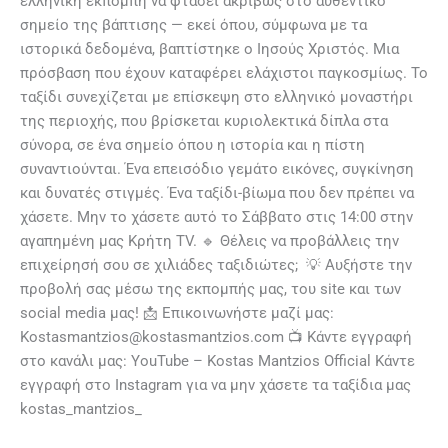
ελληνική εκπομπή να φτάσει ακριβώς στο αυθεντικό
σημείο της βάπτισης — εκεί όπου, σύμφωνα με τα
ιστορικά δεδομένα, βαπτίστηκε ο Ιησούς Χριστός. Μια
πρόσβαση που έχουν καταφέρει ελάχιστοι παγκοσμίως. Το
ταξίδι συνεχίζεται με επίσκεψη στο ελληνικό μοναστήρι
της περιοχής, που βρίσκεται κυριολεκτικά δίπλα στα
σύνορα, σε ένα σημείο όπου η ιστορία και η πίστη
συναντιούνται. Ένα επεισόδιο γεμάτο εικόνες, συγκίνηση
και δυνατές στιγμές. Ένα ταξίδι-βίωμα που δεν πρέπει να
χάσετε. Μην το χάσετε αυτό το Σάββατο στις 14:00 στην
αγαπημένη μας Κρήτη TV. 🔹 Θέλεις να προβάλλεις την
επιχείρησή σου σε χιλιάδες ταξιδιώτες; 💡 Αυξήστε την
προβολή σας μέσω της εκπομπής μας, του site και των
social media μας! 📩 Επικοινωνήστε μαζί μας:
Kostasmantzios@kostasmantzios.com 📺 Κάντε εγγραφή
στο κανάλι μας: YouTube – Kostas Mantzios Official Κάντε
εγγραφή στο Instagram για να μην χάσετε τα ταξίδια μας
kostas_mantzios_