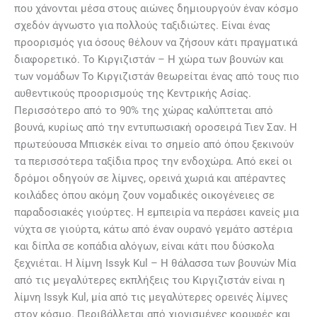
που χάνονται μέσα στους αιώνες δημιουργούν έναν κόσμο
σχεδόν άγνωστο για πολλούς ταξιδιώτες. Είναι ένας
προορισμός για όσους θέλουν να ζήσουν κάτι πραγματικά
διαφορετικό. Το Κιργιζιστάν – Η χώρα των βουνών και
των νομάδων Το Κιργιζιστάν θεωρείται ένας από τους πιο
αυθεντικούς προορισμούς της Κεντρικής Ασίας.
Περισσότερο από το 90% της χώρας καλύπτεται από
βουνά, κυρίως από την εντυπωσιακή οροσειρά Τιεν Σαν. Η
πρωτεύουσα Μπισκέκ είναι το σημείο από όπου ξεκινούν
τα περισσότερα ταξίδια προς την ενδοχώρα. Από εκεί οι
δρόμοι οδηγούν σε λίμνες, ορεινά χωριά και απέραντες
κοιλάδες όπου ακόμη ζουν νομαδικές οικογένειες σε
παραδοσιακές γιούρτες. Η εμπειρία να περάσει κανείς μια
νύχτα σε γιούρτα, κάτω από έναν ουρανό γεμάτο αστέρια
και δίπλα σε κοπάδια αλόγων, είναι κάτι που δύσκολα
ξεχνιέται. Η λίμνη Issyk Kul – Η θάλασσα των βουνών Μία
από τις μεγαλύτερες εκπλήξεις του Κιργιζιστάν είναι η
λίμνη Issyk Kul, μία από τις μεγαλύτερες ορεινές λίμνες
στον κόσμο. Περιβάλλεται από χιονισμένες κορυφές και