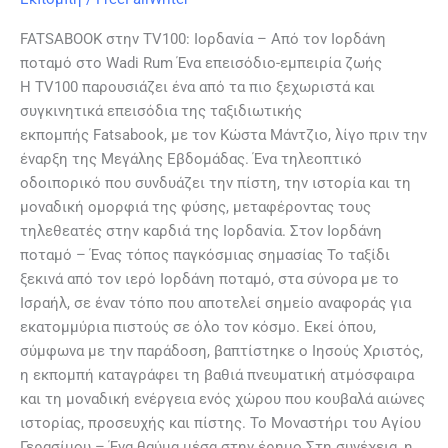
FATSABOOK στην TV100: Ιορδανία – Από τον Ιορδάνη
ποταμό στο Wadi Rum Ένα επεισόδιο-εμπειρία ζωής
Η TV100 παρουσιάζει ένα από τα πιο ξεχωριστά και
συγκινητικά επεισόδια της ταξιδιωτικής
εκπομπής Fatsabook, με τον Κώστα Μάντζιο, λίγο πριν την
έναρξη της Μεγάλης Εβδομάδας. Ένα τηλεοπτικό
οδοιπορικό που συνδυάζει την πίστη, την ιστορία και τη
μοναδική ομορφιά της φύσης, μεταφέροντας τους
τηλεθεατές στην καρδιά της Ιορδανία. Στον Ιορδάνη
ποταμό – Ένας τόπος παγκόσμιας σημασίας Το ταξίδι
ξεκινά από τον ιερό Ιορδάνη ποταμό, στα σύνορα με το
Ισραήλ, σε έναν τόπο που αποτελεί σημείο αναφοράς για
εκατομμύρια πιστούς σε όλο τον κόσμο. Εκεί όπου,
σύμφωνα με την παράδοση, βαπτίστηκε ο Ιησούς Χριστός,
η εκπομπή καταγράφει τη βαθιά πνευματική ατμόσφαιρα
και τη μοναδική ενέργεια ενός χώρου που κουβαλά αιώνες
ιστορίας, προσευχής και πίστης. Το Μοναστήρι του Αγίου
Γερασίμου – Ένα θαύμα μέσα στην έρημο Στη συνέχεια, η