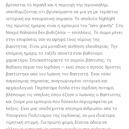
βρίσκεται το Ισραήλ και η περιοχή της Ιερουσαλήμ,
υπενθυμίζοντας ότι βρισκόμαστε σε μια γη με τεράστια
ιστορική και πνευματική σημασία. Το απόλυτο highlight
της πρώτης ημέρας είναι η εμπειρία του “zero gravity”. Στη
Νεκρά Θάλασσα δεν βυθίζεσαι — επιπλέεις. Το σώμα μένει
στην επιφάνεια, σαν να αψηφά τους νόμους της
βαρύτητας. Είναι μια μοναδική αίσθηση ελευθερίας. Την
επόμενη ημέρα, το ταξίδι αποκτά έναν βαθύτερο
χαρακτήρα. Επισκεπτόμαστε το σημείο βάπτισης, τη
Βηθανία πέραν του Ιορδάνη — εκεί όπου ο Ιησούς Χριστός
βαπτίστηκε από τον Ιωάννη τον Βαπτιστή. Έναν τόπο
παγκόσμιας σημασίας, αναγνωρισμένο ιστορικά και
αρχαιολογικά. Περπατάμε δίπλα στον Ιορδάνη ποταμό,
βλέπουμε τις σπηλιές όπου έζησε ο Ιωάννης ο Βαπτιστής
και ζούμε μια εμπειρία που δύσκολα περιγράφεται με
λέξεις. Εκεί μας υποδέχονται επίσημα άνθρωποι από το
Υπουργείο Πολιτισμού της Ιορδανίας, σε μια ιδιαίτερα
τιμητική στιγμή. Για πρώτη φορά, δίνεται άδεια σε