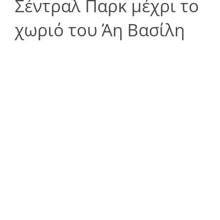
Σέντραλ Παρκ μέχρι το
χωριό του Άη Βασίλη