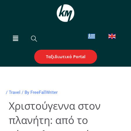
Skip
to
content
Menu
Ταξιδιωτικό Portal
/
Travel
/ By
FreeFallWriter
Χριστούγεννα στον
πλανήτη: από το