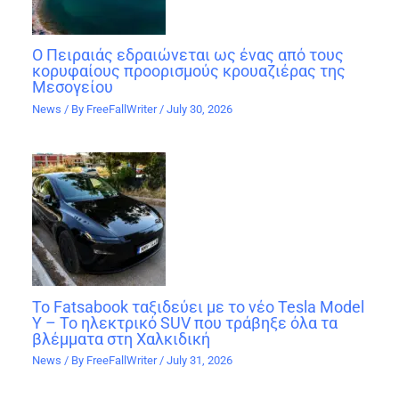
Ο Πειραιάς εδραιώνεται ως ένας από τους
κορυφαίους προορισμούς κρουαζιέρας της
Μεσογείου
News
/ By
FreeFallWriter
/
July 30, 2026
Το Fatsabook ταξιδεύει με το νέο Tesla Model
Y – Το ηλεκτρικό SUV που τράβηξε όλα τα
βλέμματα στη Χαλκιδική
News
/ By
FreeFallWriter
/
July 31, 2026