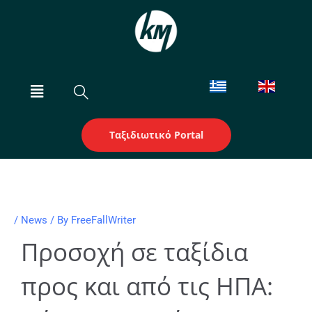
Skip
to
content
Menu
Ταξιδιωτικό Portal
/
News
/ By
FreeFallWriter
Προσοχή σε ταξίδια
προς και από τις ΗΠΑ: