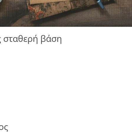
ίς σταθερή βάση
ος